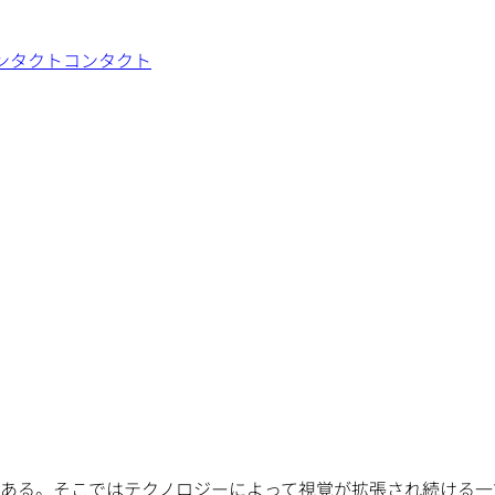
ンタクト
コンタクト
ある。そこではテクノロジーによって視覚が拡張され続ける一方