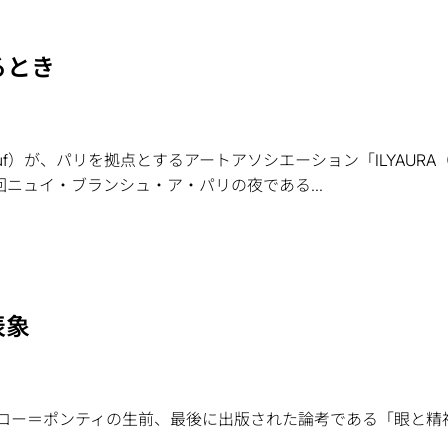
るとき
e à l’oeuf）が、パリを拠点とするアートアソシエーション「ILYA
 回ニュイ・ブランシュ・ア・パリの夜である...
表象
ロー＝ポンティの生前、最後に出版された論考である「眼と精神