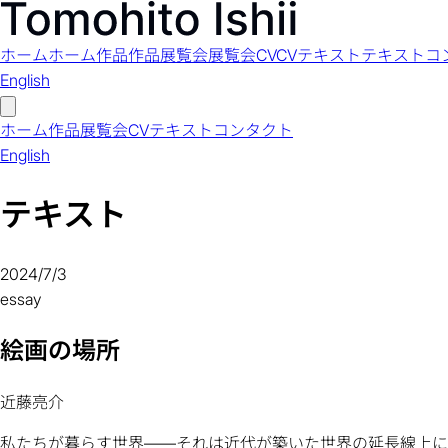
ホーム
ホーム
作品
作品
展覧会
展覧会
CV
CV
テキスト
テキスト
コ
English
ホーム
作品
展覧会
CV
テキスト
コンタクト
English
テキスト
2024/7/3
essay
絵画の場所
近藤亮介
私たちが暮らす世界――それは近代が築いた世界の延長線上に