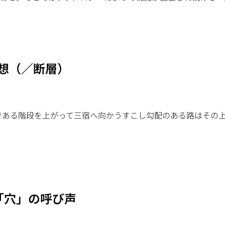
る断想（／断層）
である階段を上がって三宿へ向かうすこし勾配のある路はその
「穴」の呼び声