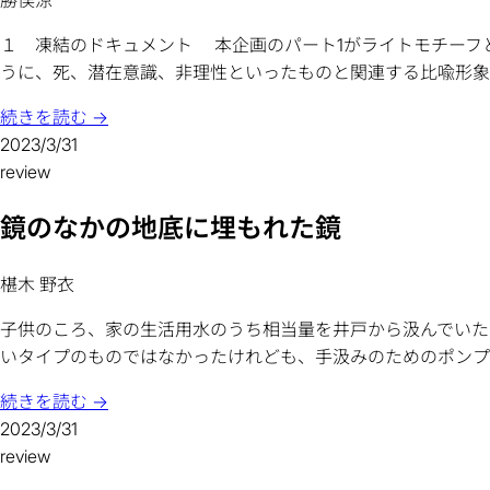
勝俣涼
１ 凍結のドキュメント 本企画のパート1がライトモチーフとする
うに、死、潜在意識、非理性といったものと関連する比喩形象で
続きを読む →
2023/3/31
review
鏡のなかの地底に埋もれた鏡
椹木 野衣
子供のころ、家の生活用水のうち相当量を井戸から汲んでいた
いタイプのものではなかったけれども、手汲みのためのポンプ式
続きを読む →
2023/3/31
review