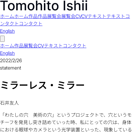
ホーム
ホーム
作品
作品
展覧会
展覧会
CV
CV
テキスト
テキスト
コ
ンタクト
コンタクト
English
ホーム
作品
展覧会
CV
テキスト
コンタクト
English
2022/2/26
statement
ミラーレス・ミラー
石井友人
「わたしの穴 美術の穴」というプロジェクトで、穴というモ
チーフを発見し突き詰めていった時、私にとっての穴は、身体
における眼球やカメラという光学装置といった、現象している