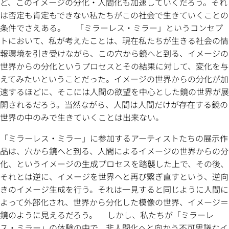
ど、このイメージの分化・人間化も加速していくだろう。それ
は否定も肯定もできない私たちがこの社会で生きていくことの
条件でさえある。 「ミラーレス・ミラー」というコンセプ
トにおいて、私が考えたことは、現在私たちが生きる社会の情
報環境を引き受けながら、この穴から鏡へと到る、イメージの
世界からの分化というプロセスとその結果に対して、変化を与
えてみたいということだった。イメージの世界からの分化が加
速するほどに、そこには人間の欲望を中心とした鏡の世界が展
開されるだろう。当然ながら、人間は人間だけが存在する鏡の
世界の中のみで生きていくことは出来ない。
「ミラーレス・ミラー」に参加するアーティストたちの展示作
品は、穴から鏡へと到る、人間によるイメージの世界からの分
化、というイメージの生成プロセスを踏襲した上で、その後、
それとは逆に、イメージを世界へと再び繋ぎ直すという、逆向
きのイメージ生成を行う。それは一見すると同じように人間に
よって外部化され、世界から分化した模像の世界、イメージ＝
鏡のように見えるだろう。 しかし、私たちが「ミラーレ
ス・ミラー」の体験の中で、非人間化へと向かう不可思議なイ