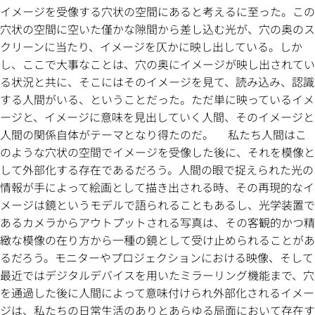
イメージを受像する穴状の空間にあると考えるに至った。この
穴状の空間に空いた僅かな隙間から差し込む光が、穴の奥のス
クリーンに当たり、イメージを仄かに映し出している。しか
し、ここで大事なことは、穴の奥にイメージが映し出されてい
る状況と共に、そこにはそのイメージを見て、読み込み、認識
する人間がいる、ということだった。ただ単に映っているイメ
ージと、イメージに意味を見出していく人間、そのイメージと
人間の関係自体がテーマとなり得たのだ。 私たち人間はこ
のような穴状の空間でイメージを受像した後に、それを模像と
して外部化する存在であるだろう。人間の眼で捉えられた光の
情報が手によって絵画として描き出される時、その再現的なイ
メージは鏡というモデルで語られることもあるし、光学装置で
あるカメラからアウトプットされる写真は、その客観的かつ精
緻な模像の在り方から一種の鏡として受け止められることがあ
るだろう。モニターやプロジェクションにおける映像、そして
最近ではデジタルデバイスを用いたミラーリング機能まで、穴
を通過した後に人間によって意味付けられ外部化されるイメー
ジは、私たちの日常生活のありとあらゆる局面において存在す