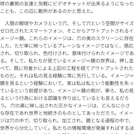
球の裏側の友達と気軽にビデオチャットが出来るようになった
ことも、この辺に勘所があるのかと思えた。
人間の眼球やカメラという穴、そして穴という空間がサイズ
ゼロ化されたスマートフォン、そこからアウトプットされるイ
メージ＝鏡。これらのイメージは、穴の奥のスクリーンに存在
した、ただ単に映っているプレーンなイメージではなく、感応
され、切り取られ、色付けされ、意味付けられたイメージであ
る。そして、私たちが見ているイメージ＝鏡の世界は、押し並
べて、既に何者かによる上記の工程を経てアウトプットされた
ものだ。それは私の見る経験に常に先行している。イメージ＝
鏡を見るという経験において、実は私は私という能動性を失っ
ているという前提があり、イメージ＝鏡の側が、寧ろ、私の見
るという行為における認識を作り出しているとも言えるだろ
う。 穴の奥に映し出された仄かなイメージは、どんなに小さ
な存在であれ世界と地続きのものとしてあっただろう。イメー
ジは穴の中で、切り取られ、加工され、鏡となる過程の中で、
世界から分化していく。私たちの情報環境が発展すればするほ