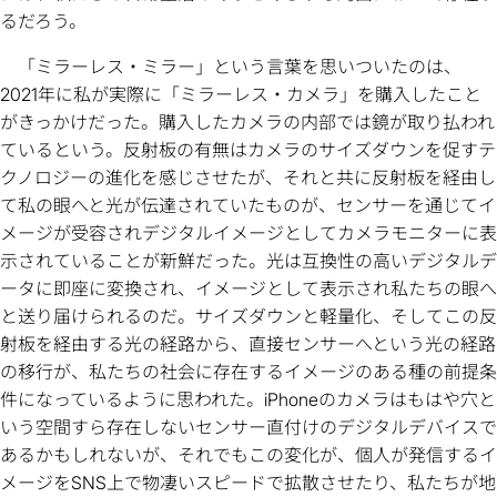
るだろう。
「ミラーレス・ミラー」という言葉を思いついたのは、
2021年に私が実際に「ミラーレス・カメラ」を購入したこと
がきっかけだった。購入したカメラの内部では鏡が取り払われ
ているという。反射板の有無はカメラのサイズダウンを促すテ
クノロジーの進化を感じさせたが、それと共に反射板を経由し
て私の眼へと光が伝達されていたものが、センサーを通じてイ
メージが受容されデジタルイメージとしてカメラモニターに表
示されていることが新鮮だった。光は互換性の高いデジタルデ
ータに即座に変換され、イメージとして表示され私たちの眼へ
と送り届けられるのだ。サイズダウンと軽量化、そしてこの反
射板を経由する光の経路から、直接センサーへという光の経路
の移行が、私たちの社会に存在するイメージのある種の前提条
件になっているように思われた。iPhoneのカメラはもはや穴と
いう空間すら存在しないセンサー直付けのデジタルデバイスで
あるかもしれないが、それでもこの変化が、個人が発信するイ
メージをSNS上で物凄いスピードで拡散させたり、私たちが地