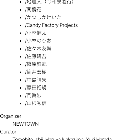
/
地理人（今和泉隆行）
/
関優花
/
かつしかけいた
/
Candy Factory Projects
/
小林健太
/
小林のりお
/
佐々木友輔
/
佐藤研吾
/
篠原雅武
/
筒井宏樹
/
中島晴矢
/
原田裕規
/
門眞妙
/
山根秀信
Organizer
NEWTOWN
Curator
Tomohito Ishii, Haruya Nakazima, Yuki Harada