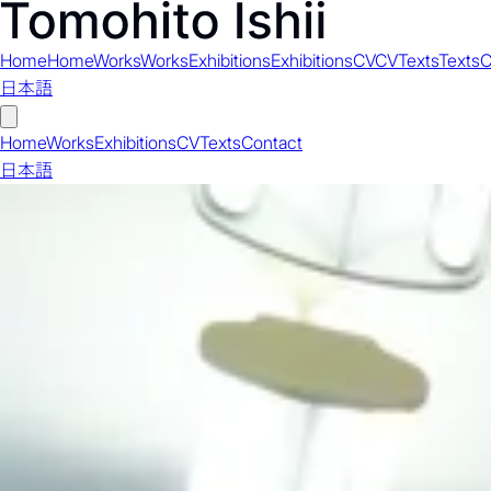
Home
Home
Works
Works
Exhibitions
Exhibitions
CV
CV
Texts
Texts
C
日本語
Home
Works
Exhibitions
CV
Texts
Contact
日本語