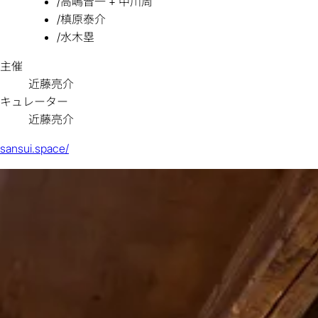
/
高嶋晋一 + 中川周
/
槙原泰介
/
水木塁
主催
近藤亮介
キュレーター
近藤亮介
sansui.space/